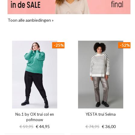
Toon alle aanbiedingen »
-25%
-52%
No.1 by OX trui col en
YESTA trui Selma
pofmouw
€ 59,95
€ 44,95
€ 74,95
€ 36,00