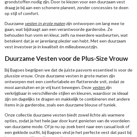
grondstoffen nodig zijn. Door te kiezen voor een duurzaam vest
draag je bij aan een schonere planeet, zonder concessies te doen
op stijl of comfort.
Duurzame
vesten in grote maten
zijn ontworpen om lang mee te
gaan, wat bijdraagt aan een verantwoorde garderobe. Ze
behouden hun vorm en kleur, zelfs na meerdere wasbeurten, wat
betekent dat je er jarenlang plezier van hebt. Met een duurzaam
vest investeer je in kwaliteit én milieubewustzijn.
Duurzame Vesten voor de Plus-Size Vrouw
Bij Bagoes begrijpen we dat de juiste pasvorm essentieel is voor de
plussize vrouw. Onze duurzame vesten in grote maten zijn
ontworpen met een comfortabele en flatterende snit, zodat ze
mooi aansluiten en je vrij kunt bewegen. Deze
vesten
zijn
verkrijgbaar in verschillende stijlen en kleuren, waardoor ze ideaal
zijn om dagelijks te dragen en makkelijk te combineren met andere
items in je garderobe, zoals een duurzame blouse of tuniek.
Onze collectie duurzame vesten biedt zowel lichte als warmere
opties, zodat je het hele jaar door kunt genieten van de voordelen
van duurzame mode. Of je nu op zoek bent naar een casual look of
een geklede outfit, bij Bagoes vind je het perfecte vest dat past bij