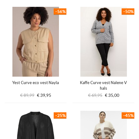
-56%
-50%
Yest Curve eco vest Nayla
Kaffe Curve vest Nalene V
hals
€ 89,99
€ 39,95
€ 69,95
€ 35,00
-25%
-45%