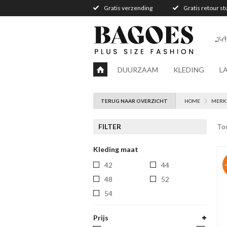
Gratis verzending
Gratis retour s
249
DUURZAAM
KLEDING
L
TERUG NAAR OVERZICHT
HOME
MERK
FILTER
To
Kleding maat
42
44
48
52
54
Prijs