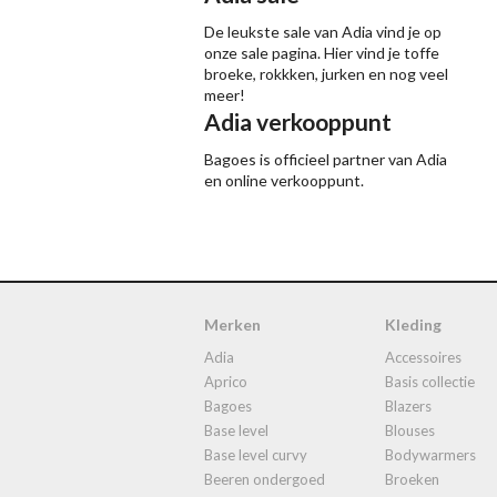
De leukste sale van Adia vind je op
onze sale pagina. Hier vind je toffe
broeke, rokkken, jurken en nog veel
meer!
Adia verkooppunt
Bagoes is officieel partner van Adia
en online verkooppunt.
Merken
Kleding
adia
accessoires
aprico
basis collectie
bagoes
blazers
base level
blouses
base level curvy
bodywarmers
beeren ondergoed
broeken