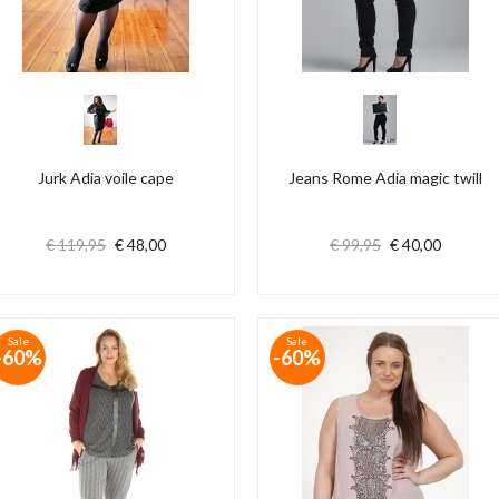
Jurk Adia voile cape
Jeans Rome Adia magic twill
€ 119,95
€ 48,00
€ 99,95
€ 40,00
Sale
Sale
-60%
-60%