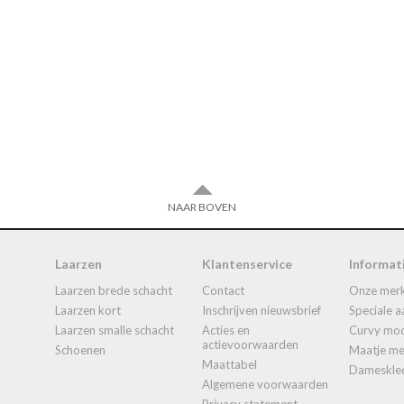
NAAR BOVEN
Laarzen
Klantenservice
Informat
laarzen brede schacht
contact
onze mer
laarzen kort
inschrijven nieuwsbrief
speciale 
laarzen smalle schacht
acties en
curvy mo
actievoorwaarden
schoenen
maatje 
maattabel
dameskle
algemene voorwaarden
privacy statement