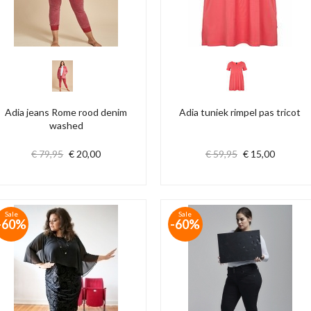
Adia jeans Rome rood denim
Adia tuniek rimpel pas tricot
washed
€ 79,95
€ 20,00
€ 59,95
€ 15,00
Sale
Sale
-60%
-60%