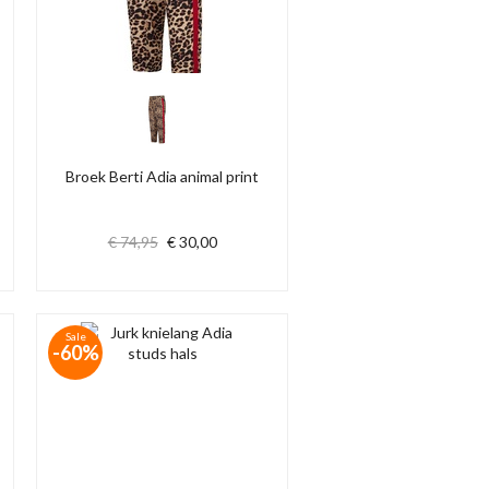
Broek Berti Adia animal print
€ 74,95
€ 30,00
Sale
-60%