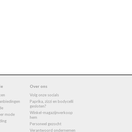
ie
Over ons
ken
volg onze socials
aanbiedingen
paprika, zizzi en bodycelli
gesloten?
de
winkel-magazijnverkoop
meer mode
hem
ding
personeel gezocht
verantwoord ondernemen