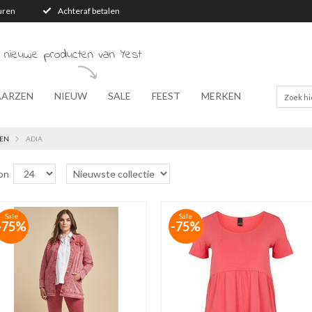
turen
Achteraf betalen
 nieuwe producten van Yest
AARZEN
NIEUW
SALE
FEEST
MERKEN
EN
ADIA
on
Sale
Sale
-75%
-75%