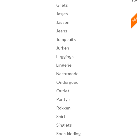
gilets
jasjes
Ni
jassen
jeans
jumpsuits
jurken
leggings
lingerie
Nachtmode
ondergoed
Outlet
panty's
rokken
shirts
singlets
Sportkleding