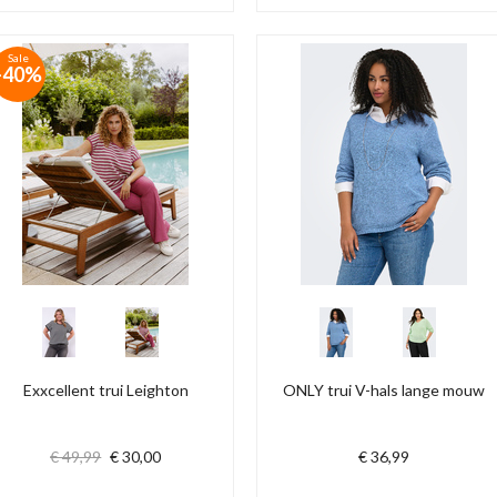
Sale
-40%
Exxcellent trui Leighton
ONLY trui V-hals lange mouw
€ 49,99
€ 30,00
€ 36,99