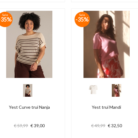
Sale
Sale
-35%
-35%
Yest Curve trui Nanja
Yest trui Mandi
€ 59,99
€ 39,00
€ 49,99
€ 32,50