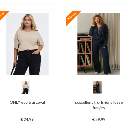
euw
Nieuw
ONLY eco trui Loyal
Exxcellent trui Briona losse
franjes
€ 24,99
€ 59,99