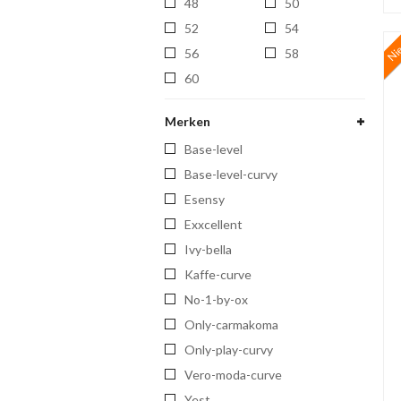
48
50
52
54
Ni
56
58
60
Merken
base-level
base-level-curvy
esensy
exxcellent
ivy-bella
kaffe-curve
no-1-by-ox
only-carmakoma
only-play-curvy
vero-moda-curve
yest