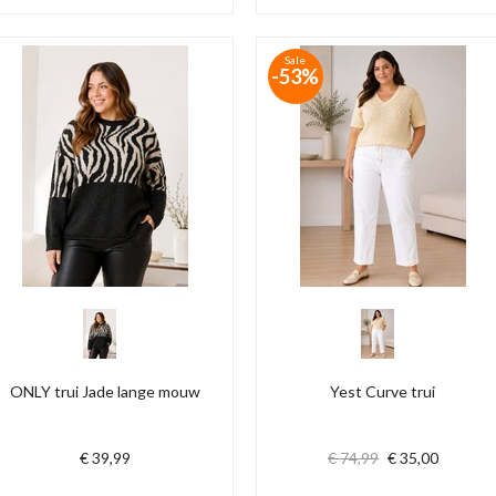
Sale
-53%
ONLY trui Jade lange mouw
Yest Curve trui
€ 39,99
€ 74,99
€ 35,00