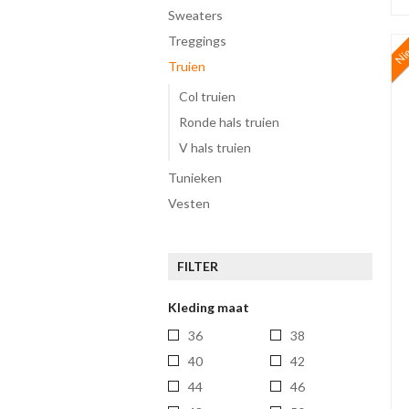
sweaters
treggings
Ni
truien
Col truien
Ronde hals truien
V hals truien
tunieken
vesten
FILTER
Kleding maat
36
38
40
42
44
46