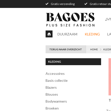
Gratis verzending
Gratis retour s
249
DUURZAAM
KLEDING
L
TERUG NAAR OVERZICHT
HOME
KLEDI
KLEDING
accessoires
Basis collectie
blazers
blouses
T
bodywarmers
broeken
To