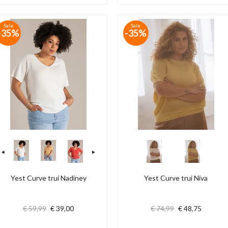
Sale
Sale
-35%
-35%
Yest Curve trui Nadiney
Yest Curve trui Niva
€ 59,99
€ 39,00
€ 74,99
€ 48,75