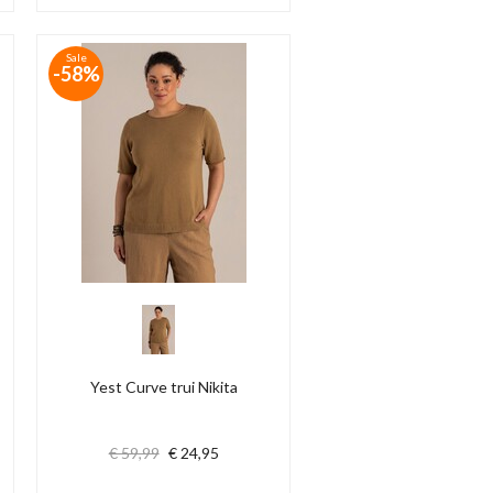
Sale
-58%
Yest Curve trui Nikita
€ 59,99
€ 24,95