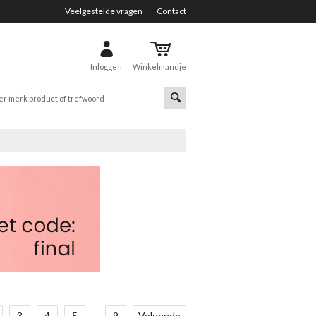
Veelgestelde vragen
Contact
Inloggen
Winkelmandje
3
4
5
...
9
Volgende