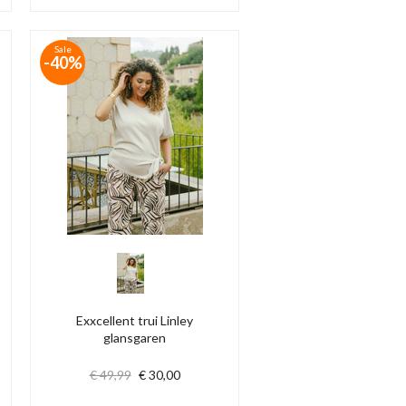
Sale
-40%
Exxcellent trui Linley
glansgaren
€ 49,99
€ 30,00