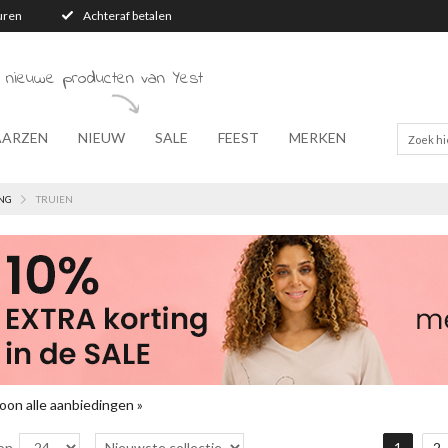
turen
Achteraf betalen
 nieuwe producten van Yest
AARZEN
NIEUW
SALE
FEEST
MERKEN
NG
TRUIEN
oon alle aanbiedingen »
on
1
2