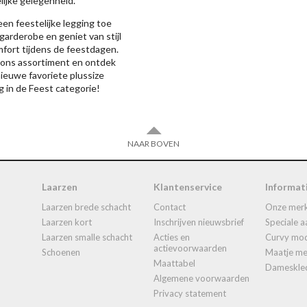
lijke gelegenheid.
en feestelijke legging toe
 garderobe en geniet van stijl
fort tijdens de feestdagen.
 ons assortiment en ontdek
ieuwe favoriete plussize
g in de Feest categorie!
NAAR BOVEN
Laarzen
Klantenservice
Informat
laarzen brede schacht
contact
onze mer
laarzen kort
inschrijven nieuwsbrief
speciale 
laarzen smalle schacht
acties en
curvy mo
actievoorwaarden
schoenen
maatje 
maattabel
dameskle
algemene voorwaarden
privacy statement