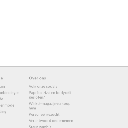
ie
Over ons
ken
volg onze socials
aanbiedingen
paprika, zizzi en bodycelli
gesloten?
de
winkel-magazijnverkoop
meer mode
hem
ding
personeel gezocht
verantwoord ondernemen
steun gambia