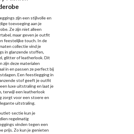
derobe
eggings zijn een stijlvolle en
jdige toevoeging aan je
obe. Ze zijn niet alleen
tabel, maar geven je outfit
n feestelijke touch. In de
maten collectie vind je
gs in glanzende stoffen,
l, glitter of leatherlook. Dit
n zijn deze materialen
al in en passen ze perfect bij
stdagen. Een feestlegging in
anzende stof geeft je outfit
 een luxe uitstraling en laat je
n, terwijl een leatherlook
g zorgt voor een stoere en
legante uitstraling.
outlet-sectie kun je
dien regelmatig
leggings vinden tegen een
e prijs. Zo kun je genieten