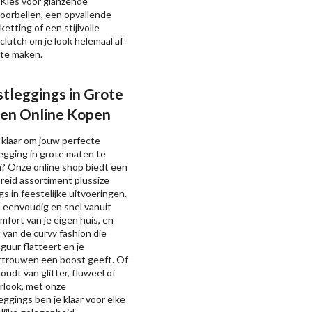
Kies voor glanzende
oorbellen, een opvallende
ketting of een stijlvolle
clutch om je look helemaal af
te maken.
tleggings in Grote
en Online Kopen
 klaar om jouw perfecte
egging in grote maten te
? Onze online shop biedt een
reid assortiment plussize
gs in feestelijke uitvoeringen.
 eenvoudig en snel vanuit
mfort van je eigen huis, en
 van de curvy fashion die
iguur flatteert en je
rtrouwen een boost geeft. Of
houdt van glitter, fluweel of
rlook, met onze
eggings ben je klaar voor elke