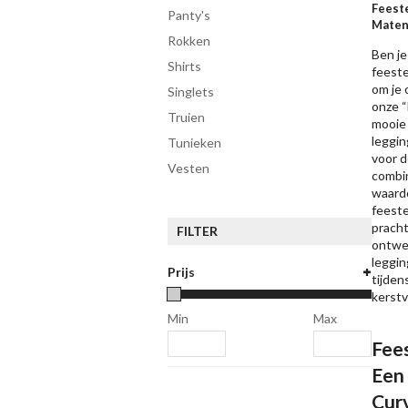
Feeste
Panty's
Mate
Rokken
Ben je
Shirts
feeste
om je 
singlets
onze “
Truien
mooie 
leggin
Tunieken
voor d
Vesten
combin
waardo
feest
pracht
FILTER
ontwe
leggin
Prijs
tijden
kerstv
Min
Max
Fees
Een
Cur