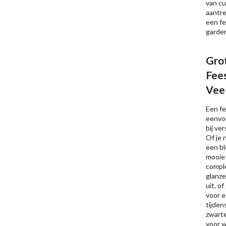
van cu
aantrek
een fe
garde
Gro
Fee
Veel
Een fe
eenvo
bij ve
Of je 
een bl
mooie 
comple
glanze
uit, o
voor e
tijden
zwarte
voor w