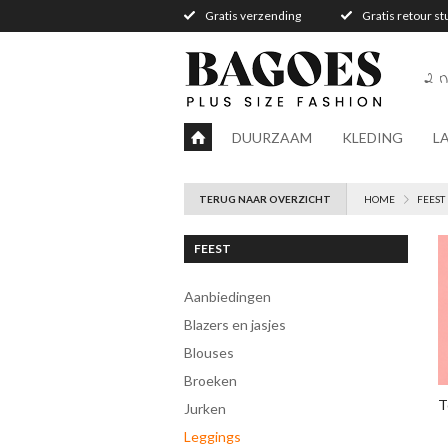
Gratis verzending
Gratis retour s
2 n
DUURZAAM
KLEDING
L
TERUG NAAR OVERZICHT
HOME
FEEST
FEEST
Aanbiedingen
Blazers en jasjes
Blouses
Broeken
T
Jurken
Leggings