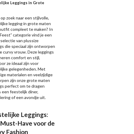
lijke Leggings in Grote
n
 op zoek naar een stijlvolle,
lijke legging in grote maten
outfit compleet te maken? In
Feest” categorie vind je een
selectie van plussize
gs die speciaal zijn ontworpen
e curvy vrouw. Deze leggings
eren comfort en stijl,
or ze ideaal zijn voor
elijke gelegenheden. Met
ige materialen en veelzijdige
rpen zijn onze grote maten
gs perfect om te dragen
s een feestelijk diner,
iering of een avondje uit.
telijke Leggings:
 Must-Have voor de
vy Fashion