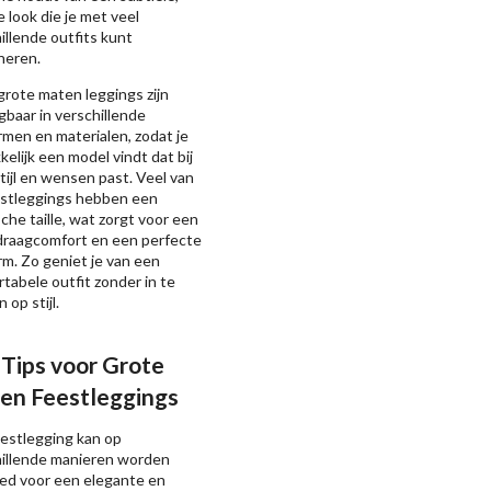
ze look die je met veel
illende outfits kunt
neren.
rote maten leggings zijn
jgbaar in verschillende
men en materialen, zodat je
elijk een model vindt dat bij
tijl en wensen past. Veel van
estleggings hebben een
sche taille, wat zorgt voor een
draagcomfort en een perfecte
m. Zo geniet je van een
tabele outfit zonder in te
 op stijl.
l Tips voor Grote
en Feestleggings
estlegging kan op
hillende manieren worden
ed voor een elegante en