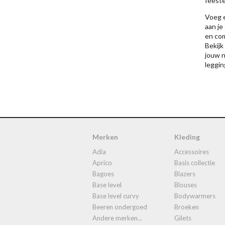
feeste
Voeg e
aan je
en com
Bekijk
jouw n
leggin
Merken
Kleding
adia
accessoires
aprico
basis collectie
bagoes
blazers
base level
blouses
base level curvy
bodywarmers
beeren ondergoed
broeken
andere merken...
gilets