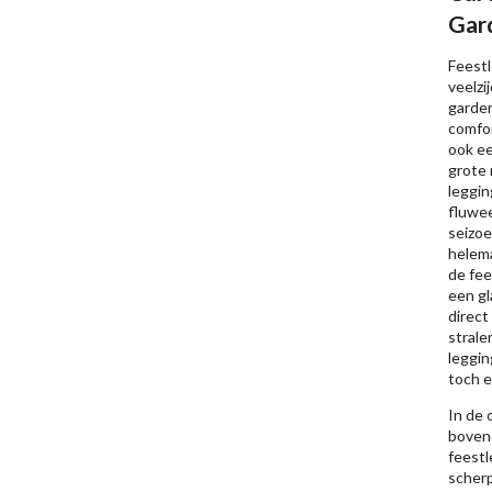
Gar
Feestl
veelzi
garder
comfor
ook ee
grote 
leggin
fluwee
seizoe
helema
de fee
een gl
direct
strale
leggin
toch e
In de 
boven
feest
scherp