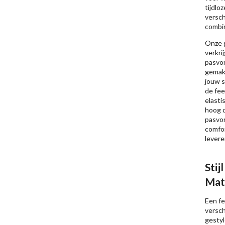
tijdlo
versch
combi
Onze g
verkri
pasvor
gemakk
jouw s
de fe
elasti
hoog 
pasvor
comfor
leveren
Stij
Mat
Een fe
versc
gestyl