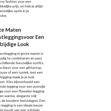
rvy fashion voor een
kelijke prijs, en heb je altijd
estelijke optie in je
robe.
te Maten
stleggingsvoor Een
zijdige Look
estlegging in grote maten is
udig te combineren en past
rschillende feestelijke outfits.
nu kiest voor een glittertop,
ouse of een tuniek, met een
legging maak je je look
et. Kies bijvoorbeeld een
nde legging voor een avondje
f ga voor een fluwelen legging
en warme, elegante stijl
s de koudere feestdagen. Een
 legging is een ideale keuze
ie houdt van een subtiele,