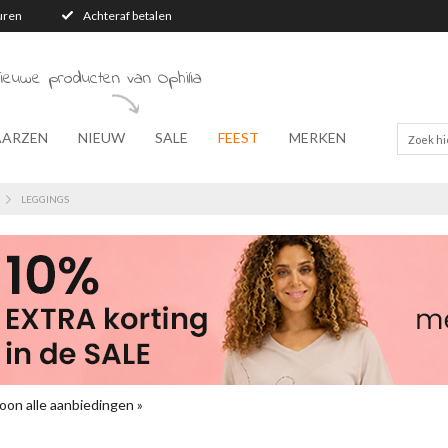
turen
Achteraf betalen
ieuwe producten van Ophilia
AARZEN
NIEUW
SALE
FEEST
MERKEN
LEGGINGS
oon alle aanbiedingen »