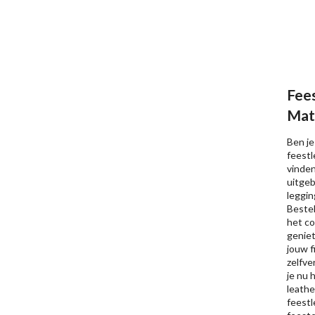
Fees
Mat
Ben je
feestl
vinden
uitgeb
leggin
Bestel
het co
geniet
jouw f
zelfve
je nu 
leathe
feestl