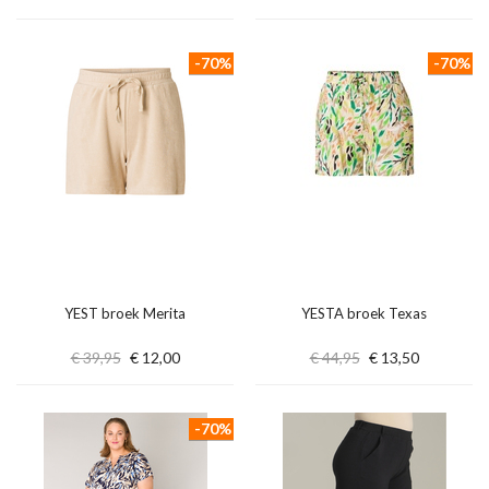
-70%
-70%
YEST broek Merita
YESTA broek Texas
€ 39,95
€ 12,00
€ 44,95
€ 13,50
-70%