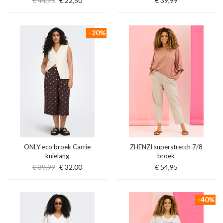
€ 44,95
€ 22,50
€ 39,99
-20%
ONLY eco broek Carrie
ZHENZI superstretch 7/8
knielang
broek
€ 39,99
€ 32,00
€ 54,95
-40%