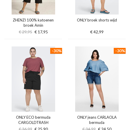
ZHENZI 100% katoenen
ONLY broek shorts wijd
broek Amin
€ 29,95
€ 17,95
€ 42,99
-30%
-30%
ONLY ECO bermuda
ONLY jeans CARLAOLA
CARGOLDTRASH
bermuda
€ 36,99
€ 25,90
€ 34,99
€ 24,50