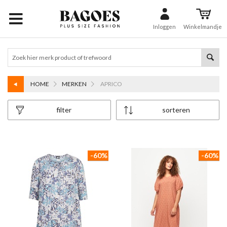
Inloggen
Winkelmandje
HOME
MERKEN
APRICO
filter
sorteren
-60%
-60%