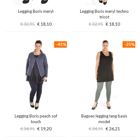
Legging Boris meryl
Legging Boris meryl techno
tricot
€ 32,95
€ 18,10
€ 32,95
€ 18,10
-45%
-25%
Legging Boris peach sof
Bagoes legging lang basis
touch
model
€ 34,95
€ 19,20
€ 34,95
€ 26,21