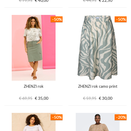
€ 79,95
€ 40,00
€ 44,95
€ 22,50
-50%
-50%
ZHENZI rok
ZHENZI rok camo print
€ 69,95
€ 35,00
€ 59,95
€ 30,00
-50%
-20%