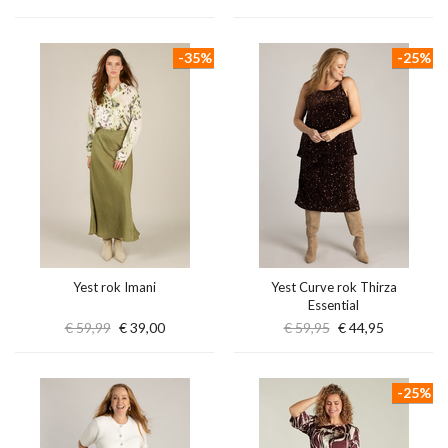
-35%
-25%
Yest rok Imani
Yest Curve rok Thirza
Essential
€ 59,99
€ 39,00
€ 59,95
€ 44,95
-25%