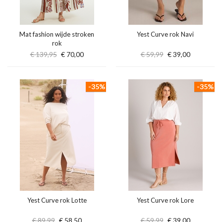
Mat fashion wijde stroken
Yest Curve rok Navi
rok
€ 139,95
€ 70,00
€ 59,99
€ 39,00
-35%
-35%
Yest Curve rok Lotte
Yest Curve rok Lore
€ 89,99
€ 58,50
€ 59,99
€ 39,00