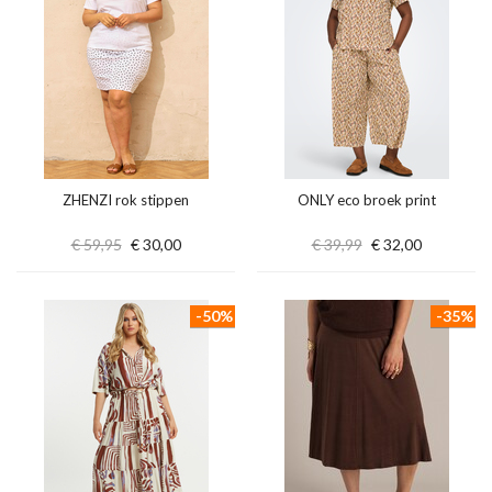
ZHENZI rok stippen
ONLY eco broek print
€ 59,95
€ 30,00
€ 39,99
€ 32,00
-50%
-35%