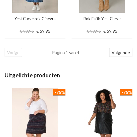
Yest Curve rok Ginevra
Rok Faith Yest Curve
€ 99,95
€ 59,95
€ 99,95
€ 59,95
Vorige
Pagina 1 van 4
Volgende
Uitgelichte producten
-75%
-75%