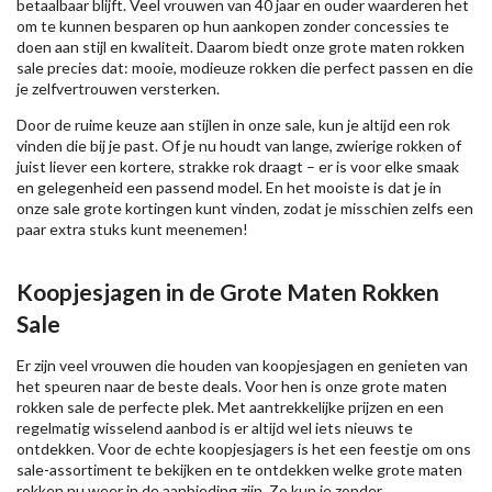
betaalbaar blijft. Veel vrouwen van 40 jaar en ouder waarderen het
om te kunnen besparen op hun aankopen zonder concessies te
doen aan stijl en kwaliteit. Daarom biedt onze grote maten rokken
sale precies dat: mooie, modieuze rokken die perfect passen en die
je zelfvertrouwen versterken.
Door de ruime keuze aan stijlen in onze sale, kun je altijd een rok
vinden die bij je past. Of je nu houdt van lange, zwierige rokken of
juist liever een kortere, strakke rok draagt – er is voor elke smaak
en gelegenheid een passend model. En het mooiste is dat je in
onze sale grote kortingen kunt vinden, zodat je misschien zelfs een
paar extra stuks kunt meenemen!
Koopjesjagen in de Grote Maten Rokken
Sale
Er zijn veel vrouwen die houden van koopjesjagen en genieten van
het speuren naar de beste deals. Voor hen is onze grote maten
rokken sale de perfecte plek. Met aantrekkelijke prijzen en een
regelmatig wisselend aanbod is er altijd wel iets nieuws te
ontdekken. Voor de echte koopjesjagers is het een feestje om ons
sale-assortiment te bekijken en te ontdekken welke grote maten
rokken nu weer in de aanbieding zijn. Zo kun je zonder