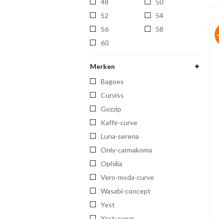
48
50
52
54
56
58
60
Merken
bagoes
curviss
gozzip
kaffe-curve
luna-serena
only-carmakoma
ophilia
vero-moda-curve
wasabi-concept
yest
yest-curve