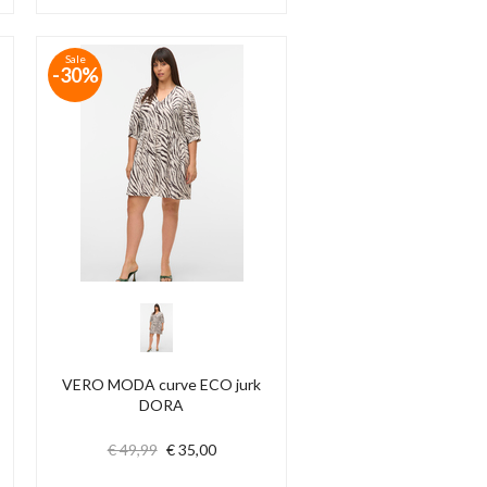
Sale
-30%
VERO MODA curve ECO jurk
DORA
€ 49,99
€ 35,00