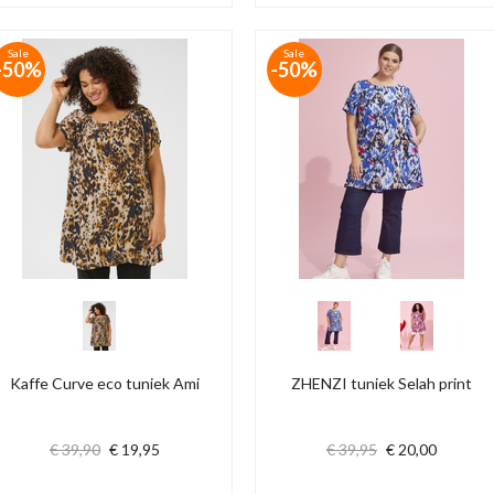
Sale
Sale
-50%
-50%
Kaffe Curve eco tuniek Ami
ZHENZI tuniek Selah print
€ 39,90
€ 19,95
€ 39,95
€ 20,00