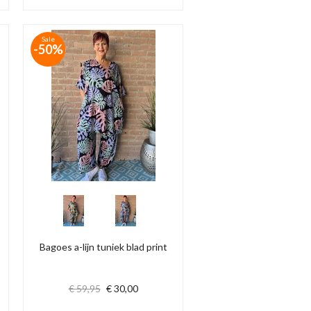
Sale
-50%
Bagoes a-lijn tuniek blad print
€ 59,95
€ 30,00