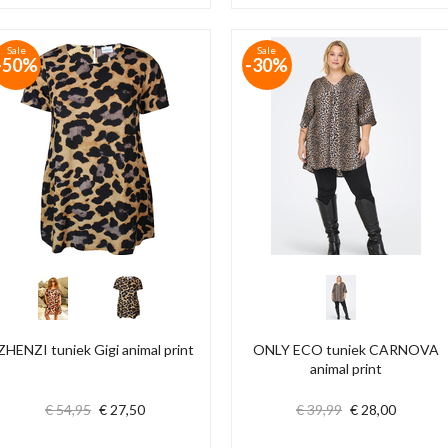
Sale
Sale
-50%
-30%
ZHENZI tuniek Gigi animal print
ONLY ECO tuniek CARNOVA
animal print
€ 54,95
€ 27,50
€ 39,99
€ 28,00