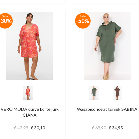
Sale
Sale
-30%
-50%
VERO MODA curve korte jurk
Wasabiconcept tuniek SABINA
CIANA
€ 42,99
€ 30,10
€ 69,90
€ 34,95