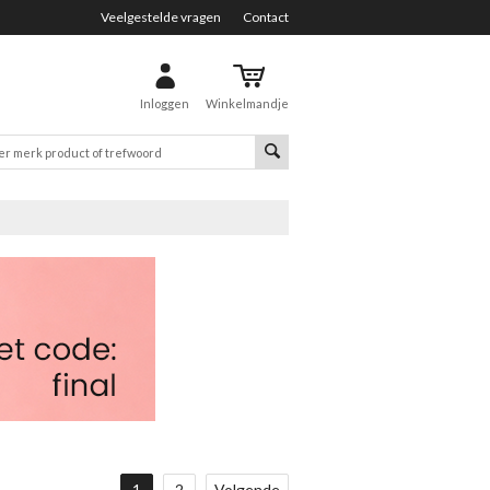
Veelgestelde vragen
Contact
Inloggen
Winkelmandje
1
2
Volgende