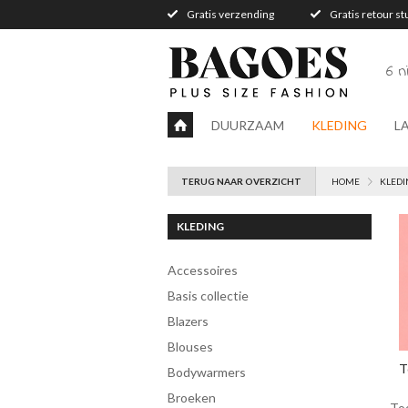
Gratis verzending
Gratis retour s
6 
DUURZAAM
KLEDING
L
TERUG NAAR OVERZICHT
HOME
KLEDI
KLEDING
accessoires
Basis collectie
blazers
blouses
T
bodywarmers
broeken
To