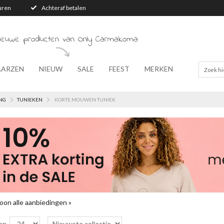
turen
Achteraf betalen
nieuwe producten van Only Carmakoma
AARZEN
NIEUW
SALE
FEEST
MERKEN
NG
TUNIEKEN
KORTE MOUWEN TUNIEK
oon alle aanbiedingen »
on