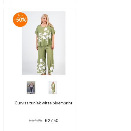
Sale
-50%
Curviss tuniek witte bloemprint
€ 54,95
€ 27,50