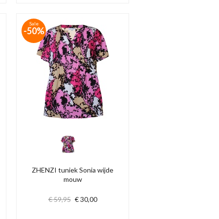
Sale
-50%
ZHENZI tuniek Sonia wijde
mouw
€ 59,95
€ 30,00