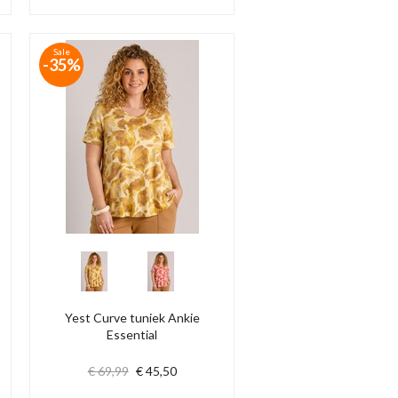
Sale
-35%
Yest Curve tuniek Ankie
Essential
€ 69,99
€ 45,50