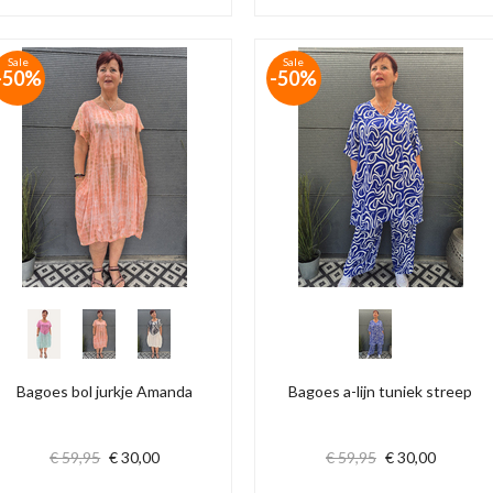
Sale
Sale
-50%
-50%
Bagoes bol jurkje Amanda
Bagoes a-lijn tuniek streep
€ 59,95
€ 30,00
€ 59,95
€ 30,00