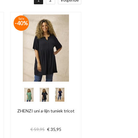
Sale
-40%
ZHENZI uni a-lijn tuniek tricot
€ 59,95
€ 35,95