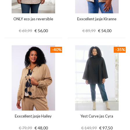
ONLY eco jas reversible
Exxcellent jasje Kiranne
€ 69,99
€ 56,00
€ 89,99
€ 54,00
-40%
-35%
Exxcellent jasje Hailey
Yest Curve jas Cyra
€ 79,99
€ 48,00
€ 149,99
€ 97,50