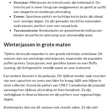
Voorjaar:
Midi jassen en trenchcoats zijn helemaal in. De
trenchcoat is weer terug van weggeweest en geeft je outfit
een elegante en modieuze uitstraling.
Zomer:
Sportieve parka’s en luchtige korte jacks zijn ideaal
voor zonnige dagen. Ze zijn gemaakt van lichte materialen
zoals katoen, perfect voor een casual look.
Tussenseizoen:
Bomberjacks en gewatteerde midi jassen
bieden de perfecte oplossing voor wisselvallig weer.
Winterjassen in grote maten
Tijdens de koude maanden is een goede winterjas onmisbaar. Dit
seizoen zien we veel lange winterjassen, waaronder de populaire
puffer jackets. Deze jassen, met gestikte banen en een fluffy
voering, zijn lichtgewicht, heerlijk warm en zeer isolerend.
Een andere favoriet is de parka jas. Dit tijdloze model, vaak voorzien
van een capuchon en soms een fake fur kraag, blijft een blijver in
onze collectie. Vooral de parka’s van ONLY Carmakoma zijn populair
vanwege hun tijdloze uitstraling en functionaliteit. Ze zijn
verkrijgbaar in diverse kleuren en zijn perfect voor regenachtige
dagen.
Bomberjacks zien we dit seizoen ook steeds vaker. Ze zijn niet