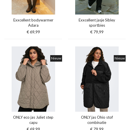
Exxcellent bodywarmer
Exxcellent jasje Sibley
Adara
sportbies
€ 69,99
€ 79,99
Nieuw
Nieuw
ONLY eco jas Juliet step
ONLY jas Ohio stof
capu
combinatie
€ 69,99
€ 79,99