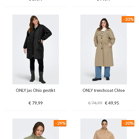
-33%
ONLY jas Ohio gestikt
ONLY trenchcoat Chloe
€ 79,99
€ 74,99
€ 49,95
-29%
-20%