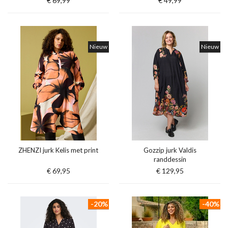
€ 69,99
€ 49,99
Nieuw
Nieuw
ZHENZI jurk Kelis met print
Gozzip jurk Valdis
randdessin
€ 69,95
€ 129,95
-20%
-40%