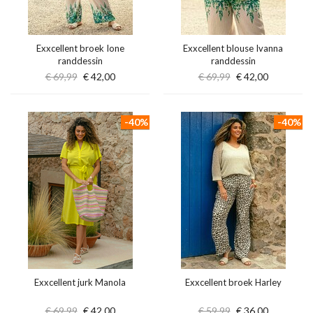
Exxcellent broek Ione
Exxcellent blouse Ivanna
randdessin
randdessin
€ 69,99
€ 42,00
€ 69,99
€ 42,00
-40%
-40%
Exxcellent jurk Manola
Exxcellent broek Harley
€ 69,99
€ 42,00
€ 59,99
€ 36,00