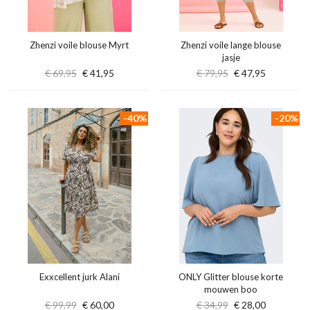
Zhenzi voile blouse Myrt
Zhenzi voile lange blouse
jasje
€ 69,95
€ 41,95
€ 79,95
€ 47,95
-40%
-20%
Exxcellent jurk Alani
ONLY Glitter blouse korte
mouwen boo
€ 99,99
€ 60,00
€ 34,99
€ 28,00