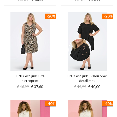
-20%
-20%
ONLY eco jurk Elite
ONLY eco jurk Evalou open
dierenprint
detail mou
€ 46,99
€ 37,60
€ 49,99
€ 40,00
-40%
-40%