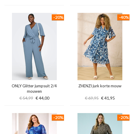
-20%
-40%
ONLY Glitter jumpsuit 2/4
ZHENZI jurk korte mouw
mouwen
€ 54,99
€ 44,00
€ 69,95
€ 41,95
-20%
-20%