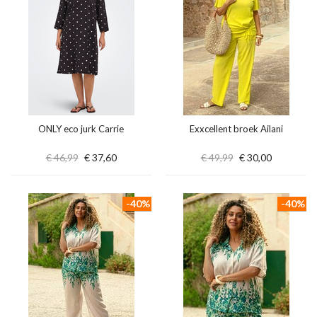
ONLY eco jurk Carrie
Exxcellent broek Ailani
€ 46,99
€ 37,60
€ 49,99
€ 30,00
-40%
-40%