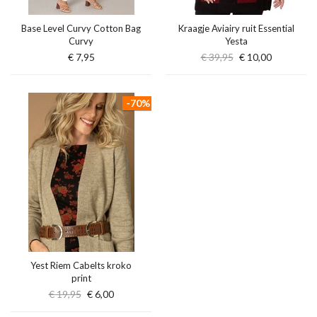
Base Level Curvy Cotton Bag
Kraagje Aviairy ruit Essential
Curvy
Yesta
€ 7,95
€ 39,95
€ 10,00
-70%
Yest Riem Cabelts kroko
print
€ 19,95
€ 6,00