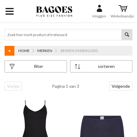
Inloggen
Winkelmandje
HOME
MERKEN
BEEREN ONDERGOED
filter
sorteren
Vorige
Pagina 1 van 3
Volgende