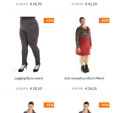
€ 44,95
€ 24,70
€ 74,95
€ 41,20
-45%
-45%
Legging Boris meryl
Jurk mouwloos Boris Meryl
€ 32,95
€ 18,10
€ 47,95
€ 26,35
-45%
-45%