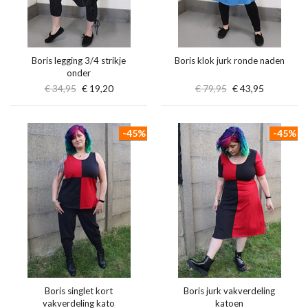
Boris legging 3/4 strikje
Boris klok jurk ronde naden
onder
€ 34,95
€ 19,20
€ 79,95
€ 43,95
-45%
-45%
Boris singlet kort
Boris jurk vakverdeling
vakverdeling kato
katoen