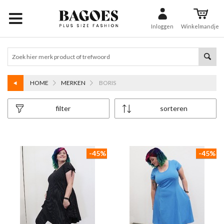
Inloggen
Winkelmandje
HOME
MERKEN
BORIS
filter
sorteren
-45%
-45%