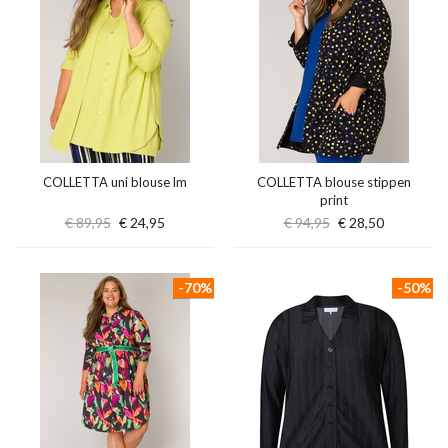
COLLETTA uni blouse lm
COLLETTA blouse stippen
print
€ 89,95
€ 24,95
€ 94,95
€ 28,50
-70%
-50%