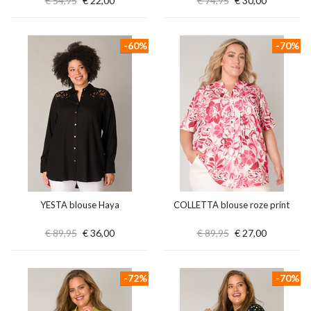
€ 54,95
€ 22,00
€ 74,95
€ 30,00
-60%
-70%
YESTA blouse Haya
COLLETTA blouse roze print
€ 89,95
€ 36,00
€ 89,95
€ 27,00
-72%
-70%