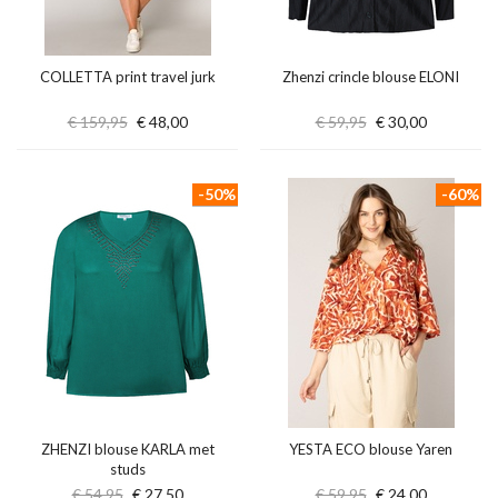
COLLETTA print travel jurk
Zhenzi crincle blouse ELONI
€ 159,95
€ 48,00
€ 59,95
€ 30,00
-50%
-60%
ZHENZI blouse KARLA met
YESTA ECO blouse Yaren
studs
€ 54,95
€ 27,50
€ 59,95
€ 24,00