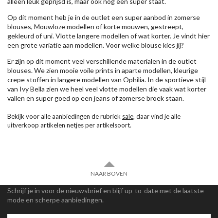
alleen leuk geprijsd is, maar ook nog een super staat.
Op dit moment heb je in de outlet een super aanbod in zomerse
blouses, Mouwloze modellen of korte mouwen, gestreept,
gekleurd of uni. Vlotte langere modellen of wat korter. Je vindt hier
een grote variatie aan modellen. Voor welke blouse kies jij?
Er zijn op dit moment veel verschillende materialen in de outlet
blouses. We zien mooie voile prints in aparte modellen, kleurige
crepe stoffen in langere modellen van Ophilia. In de sportieve stijl
van Ivy Bella zien we heel veel vlotte modellen die vaak wat korter
vallen en super goed op een jeans of zomerse broek staan.
Bekijk voor alle aanbiedingen de rubriek
sale
, daar vind je alle
uitverkoop artikelen netjes per artikelsoort.
NAAR BOVEN
Schrijf je in voor de nieuwsbrief en blijf up-to-date met de laatste
mode en scherpe aanbiedingen.