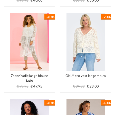
€ 79,95
€ 40,00
€ 59,99
€ 30,00
-40%
-20%
Zhenzi voile lange blouse
ONLY eco vest lange mouw
jasje
€ 79,95
€ 47,95
€ 34,99
€ 28,00
-40%
-40%