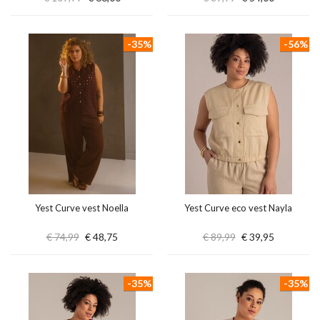
-35%
-56%
Yest Curve vest Noella
Yest Curve eco vest Nayla
€ 74,99
€ 48,75
€ 89,99
€ 39,95
-35%
-35%