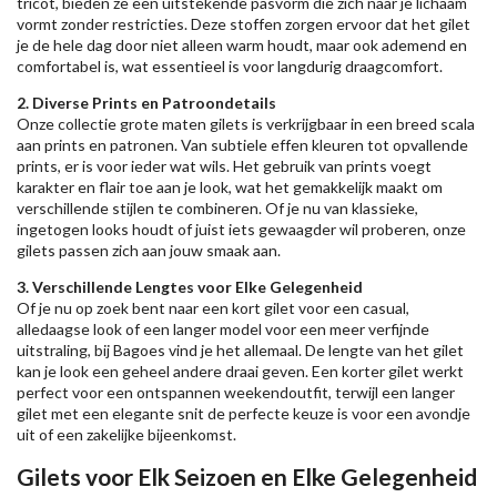
tricot, bieden ze een uitstekende pasvorm die zich naar je lichaam
vormt zonder restricties. Deze stoffen zorgen ervoor dat het gilet
je de hele dag door niet alleen warm houdt, maar ook ademend en
comfortabel is, wat essentieel is voor langdurig draagcomfort.
2. Diverse Prints en Patroondetails
Onze collectie grote maten gilets is verkrijgbaar in een breed scala
aan prints en patronen. Van subtiele effen kleuren tot opvallende
prints, er is voor ieder wat wils. Het gebruik van prints voegt
karakter en flair toe aan je look, wat het gemakkelijk maakt om
verschillende stijlen te combineren. Of je nu van klassieke,
ingetogen looks houdt of juist iets gewaagder wil proberen, onze
gilets passen zich aan jouw smaak aan.
3. Verschillende Lengtes voor Elke Gelegenheid
Of je nu op zoek bent naar een kort gilet voor een casual,
alledaagse look of een langer model voor een meer verfijnde
uitstraling, bij Bagoes vind je het allemaal. De lengte van het gilet
kan je look een geheel andere draai geven. Een korter gilet werkt
perfect voor een ontspannen weekendoutfit, terwijl een langer
gilet met een elegante snit de perfecte keuze is voor een avondje
uit of een zakelijke bijeenkomst.
Gilets voor Elk Seizoen en Elke Gelegenheid