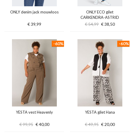
ONLY denim jack mouwloos
ONLY ECO gilet
CARKENDRA-ASTRID
€ 39,99
€ 54,99
€ 38,50
-60%
-60%
YESTA vest Heavenly
YESTA gilet Hana
€ 99,95
€ 40,00
€ 49,95
€ 20,00