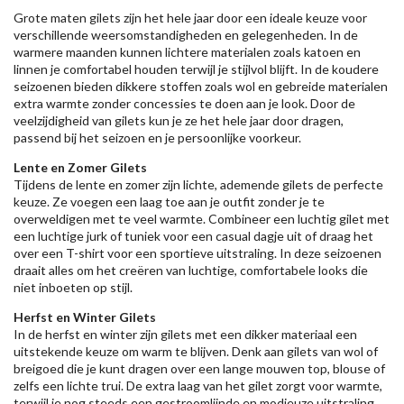
Grote maten gilets zijn het hele jaar door een ideale keuze voor
verschillende weersomstandigheden en gelegenheden. In de
warmere maanden kunnen lichtere materialen zoals katoen en
linnen je comfortabel houden terwijl je stijlvol blijft. In de koudere
seizoenen bieden dikkere stoffen zoals wol en gebreide materialen
extra warmte zonder concessies te doen aan je look. Door de
veelzijdigheid van gilets kun je ze het hele jaar door dragen,
passend bij het seizoen en je persoonlijke voorkeur.
Lente en Zomer Gilets
Tijdens de lente en zomer zijn lichte, ademende gilets de perfecte
keuze. Ze voegen een laag toe aan je outfit zonder je te
overweldigen met te veel warmte. Combineer een luchtig gilet met
een luchtige jurk of tuniek voor een casual dagje uit of draag het
over een T-shirt voor een sportieve uitstraling. In deze seizoenen
draait alles om het creëren van luchtige, comfortabele looks die
niet inboeten op stijl.
Herfst en Winter Gilets
In de herfst en winter zijn gilets met een dikker materiaal een
uitstekende keuze om warm te blijven. Denk aan gilets van wol of
breigoed die je kunt dragen over een lange mouwen top, blouse of
zelfs een lichte trui. De extra laag van het gilet zorgt voor warmte,
terwijl je nog steeds een gestroomlijnde en modieuze uitstraling