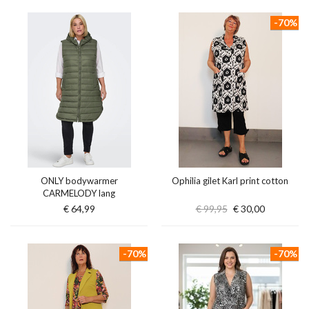
-70%
ONLY bodywarmer
Ophilia gilet Karl print cotton
CARMELODY lang
€ 64,99
€ 99,95
€ 30,00
-70%
-70%