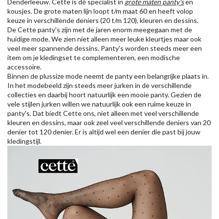
Denderleeuw. Cette is dé specialist in
grote maten panty's
en
kousjes. De grote maten lijn loopt t/m maat 60 en heeft volop
keuze in verschillende deniers (20 t/m 120), kleuren en dessins.
De Cette panty's zijn met de jaren enorm meegegaan met de
huidige mode. We zien niet alleen meer leuke kleurtjes maar ook
veel meer spannende dessins. Panty's worden steeds meer een
item om je kledingset te complementeren, een modische
accessoire.
Binnen de plussize mode neemt de panty een belangrijke plaats in.
In het modebeeld zijn steeds meer jurken in de verschillende
collecties en daarbij hoort natuurlijk een mooie panty. Gezien de
vele stijlen jurken willen we natuurlijk ook een ruime keuze in
panty's. Dat biedt Cette ons, niet alleen met veel verschillende
kleuren en dessins, maar ook zeel veel verschillende deniers van 20
denier tot 120 denier. Er is altijd wel een denier die past bij jouw
kledingstijl.