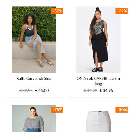
-50%
-22%
Kaffe Curve rok Sina
ONLY rok CARSIRI denim
lang
€ 89,95
€ 45,00
€ 44,99
€ 34,95
-75%
-30%