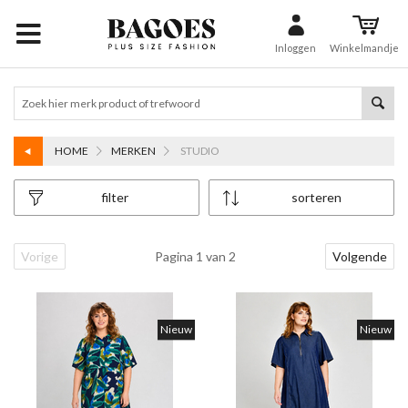
Inloggen
Winkelmandje
HOME
MERKEN
STUDIO
filter
sorteren
Vorige
Pagina 1 van 2
Volgende
Nieuw
Nieuw