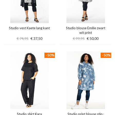
Studio vest Kaete lang kant
Studio blouse Emilie zwart
wit print
€ 74,95
€ 37,50
€ 99,95
€ 50,00
-50%
-50%
Studio shirt Kara
Studio print blouse stip-