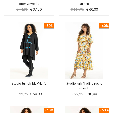
opengewerkt
streep
€ 74,95
€ 37,50
€ 119,95
€ 60,00
-50%
-60%
Studio tuniek Ida-Marie
Studio jurk Nadine ruche
strook
€ 99,95
€ 50,00
€ 99,95
€ 40,00
-60%
-60%