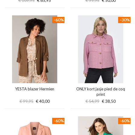
€ 109,95
€ 65,95
€ 99,95
€ 50,00
-60%
-30%
YESTA blazer Hermien
ONLY kort jasje pied de coq
print
€ 99,95
€ 40,00
€ 54,99
€ 38,50
-60%
-60%