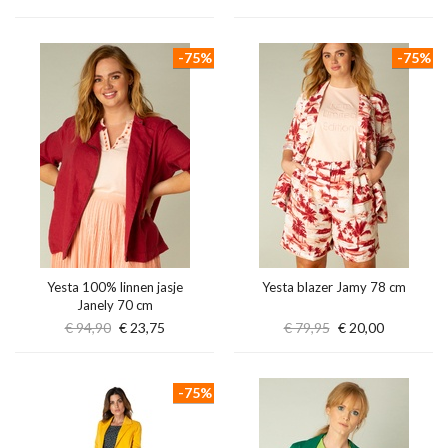
-75%
-75%
Yesta 100% linnen jasje
Yesta blazer Jamy 78 cm
Janely 70 cm
€ 94,90
€ 23,75
€ 79,95
€ 20,00
-75%