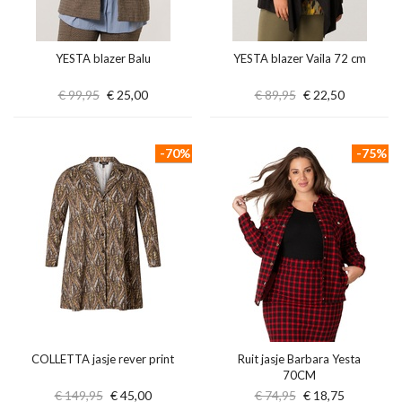
YESTA blazer Balu
YESTA blazer Vaila 72 cm
€ 99,95
€ 25,00
€ 89,95
€ 22,50
-70%
-75%
COLLETTA jasje rever print
Ruit jasje Barbara Yesta
70CM
€ 149,95
€ 45,00
€ 74,95
€ 18,75