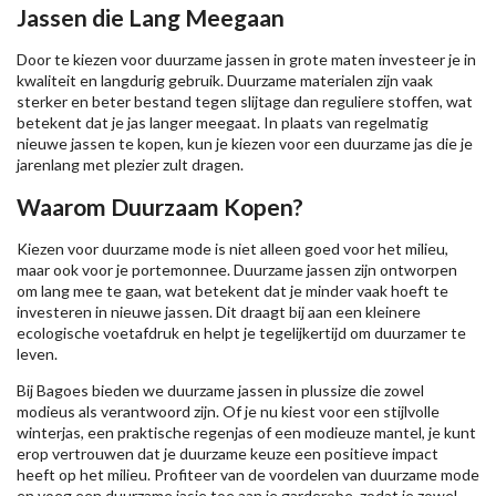
Jassen die Lang Meegaan
Door te kiezen voor duurzame jassen in grote maten investeer je in
kwaliteit en langdurig gebruik. Duurzame materialen zijn vaak
sterker en beter bestand tegen slijtage dan reguliere stoffen, wat
betekent dat je jas langer meegaat. In plaats van regelmatig
nieuwe jassen te kopen, kun je kiezen voor een duurzame jas die je
jarenlang met plezier zult dragen.
Waarom Duurzaam Kopen?
Kiezen voor duurzame mode is niet alleen goed voor het milieu,
maar ook voor je portemonnee. Duurzame jassen zijn ontworpen
om lang mee te gaan, wat betekent dat je minder vaak hoeft te
investeren in nieuwe jassen. Dit draagt bij aan een kleinere
ecologische voetafdruk en helpt je tegelijkertijd om duurzamer te
leven.
Bij Bagoes bieden we duurzame jassen in plussize die zowel
modieus als verantwoord zijn. Of je nu kiest voor een stijlvolle
winterjas, een praktische regenjas of een modieuze mantel, je kunt
erop vertrouwen dat je duurzame keuze een positieve impact
heeft op het milieu. Profiteer van de voordelen van duurzame mode
en voeg een duurzame jasje toe aan je garderobe, zodat je zowel