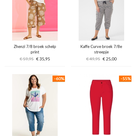
Zhenzi 7/8 broek schelp
Kaffe Curve broek 7/8e
print
streepje
€ 59,95
€ 35,95
€ 49,95
€ 25,00
-60%
-55%