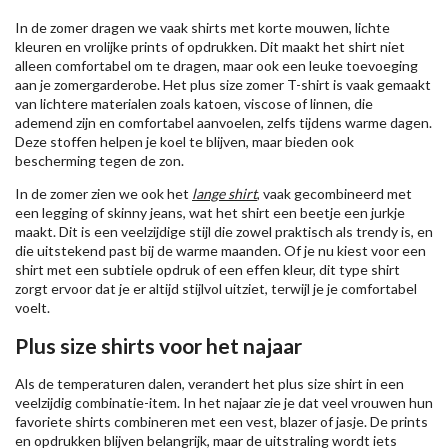
In de zomer dragen we vaak shirts met korte mouwen, lichte
kleuren en vrolijke prints of opdrukken. Dit maakt het shirt niet
alleen comfortabel om te dragen, maar ook een leuke toevoeging
aan je zomergarderobe. Het plus size zomer T-shirt is vaak gemaakt
van lichtere materialen zoals katoen, viscose of linnen, die
ademend zijn en comfortabel aanvoelen, zelfs tijdens warme dagen.
Deze stoffen helpen je koel te blijven, maar bieden ook
bescherming tegen de zon.
In de zomer zien we ook het
lange shirt
, vaak gecombineerd met
een legging of skinny jeans, wat het shirt een beetje een jurkje
maakt. Dit is een veelzijdige stijl die zowel praktisch als trendy is, en
die uitstekend past bij de warme maanden. Of je nu kiest voor een
shirt met een subtiele opdruk of een effen kleur, dit type shirt
zorgt ervoor dat je er altijd stijlvol uitziet, terwijl je je comfortabel
voelt.
Plus size shirts voor het najaar
Als de temperaturen dalen, verandert het plus size shirt in een
veelzijdig combinatie-item. In het najaar zie je dat veel vrouwen hun
favoriete shirts combineren met een vest, blazer of jasje. De prints
en opdrukken blijven belangrijk, maar de uitstraling wordt iets