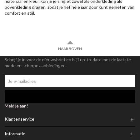
materiaal en kleur, kun je je singlet zowel als onderkleding als
bovenkleding dragen, zodat je het hele jaar door kunt genieten van
comfort en stijl.
NAAR BOVEN
Schrijf je in voor de nieuwsbrief en blijf up-to-date met de laatste
mode en scherpe aanbiedingen.
Meld je aan!
+
Klantenservice
+
Informatie