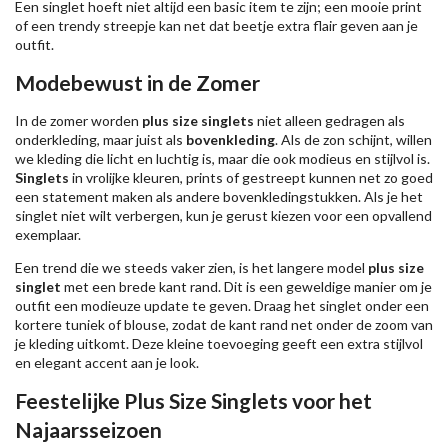
Een singlet hoeft niet altijd een basic item te zijn; een mooie print
of een trendy streepje kan net dat beetje extra flair geven aan je
outfit.
Modebewust in de Zomer
In de zomer worden
plus size singlets
niet alleen gedragen als
onderkleding, maar juist als
bovenkleding
. Als de zon schijnt, willen
we kleding die licht en luchtig is, maar die ook modieus en stijlvol is.
Singlets
in vrolijke kleuren, prints of gestreept kunnen net zo goed
een statement maken als andere bovenkledingstukken. Als je het
singlet niet wilt verbergen, kun je gerust kiezen voor een opvallend
exemplaar.
Een trend die we steeds vaker zien, is het langere model
plus size
singlet
met een brede kant rand. Dit is een geweldige manier om je
outfit een modieuze update te geven. Draag het singlet onder een
kortere tuniek of blouse, zodat de kant rand net onder de zoom van
je kleding uitkomt. Deze kleine toevoeging geeft een extra stijlvol
en elegant accent aan je look.
Feestelijke Plus Size Singlets voor het
Najaarsseizoen