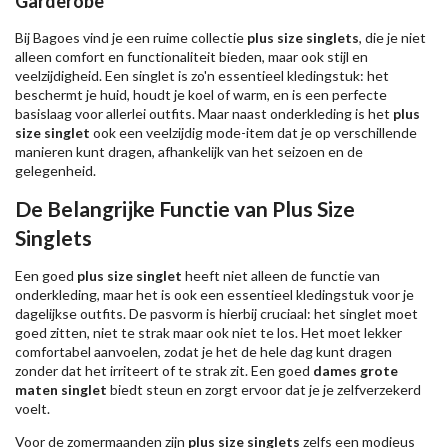
Garderobe
Bij Bagoes vind je een ruime collectie
plus size singlets
, die je niet
alleen comfort en functionaliteit bieden, maar ook stijl en
veelzijdigheid. Een singlet is zo'n essentieel kledingstuk: het
beschermt je huid, houdt je koel of warm, en is een perfecte
basislaag voor allerlei outfits. Maar naast onderkleding is het
plus
size singlet
ook een veelzijdig mode-item dat je op verschillende
manieren kunt dragen, afhankelijk van het seizoen en de
gelegenheid.
De Belangrijke Functie van Plus Size
Singlets
Een goed
plus size singlet
heeft niet alleen de functie van
onderkleding, maar het is ook een essentieel kledingstuk voor je
dagelijkse outfits. De pasvorm is hierbij cruciaal: het singlet moet
goed zitten, niet te strak maar ook niet te los. Het moet lekker
comfortabel aanvoelen, zodat je het de hele dag kunt dragen
zonder dat het irriteert of te strak zit. Een goed
dames grote
maten singlet
biedt steun en zorgt ervoor dat je je zelfverzekerd
voelt.
Voor de zomermaanden zijn
plus size singlets
zelfs een modieus