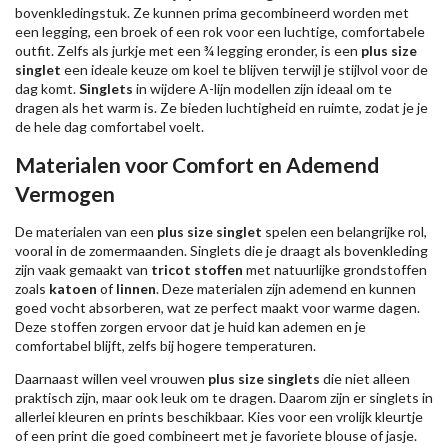
bovenkledingstuk. Ze kunnen prima gecombineerd worden met
een legging, een broek of een rok voor een luchtige, comfortabele
outfit. Zelfs als jurkje met een ¾ legging eronder, is een
plus size
singlet
een ideale keuze om koel te blijven terwijl je stijlvol voor de
dag komt.
Singlets
in wijdere A-lijn modellen zijn ideaal om te
dragen als het warm is. Ze bieden luchtigheid en ruimte, zodat je je
de hele dag comfortabel voelt.
Materialen voor Comfort en Ademend
Vermogen
De materialen van een
plus size singlet
spelen een belangrijke rol,
vooral in de zomermaanden. Singlets die je draagt als bovenkleding
zijn vaak gemaakt van
tricot stoffen
met natuurlijke grondstoffen
zoals
katoen
of
linnen
. Deze materialen zijn ademend en kunnen
goed vocht absorberen, wat ze perfect maakt voor warme dagen.
Deze stoffen zorgen ervoor dat je huid kan ademen en je
comfortabel blijft, zelfs bij hogere temperaturen.
Daarnaast willen veel vrouwen
plus size singlets
die niet alleen
praktisch zijn, maar ook leuk om te dragen. Daarom zijn er singlets in
allerlei kleuren en prints beschikbaar. Kies voor een vrolijk kleurtje
of een print die goed combineert met je favoriete blouse of jasje.