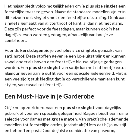
Het najaar biedt volop mogelijkheden om je
plus size singlet
een
feestelijke twist te geven. Naast de standaard modellen zijn er in
dit seizoen ook singlets met een feestelijke uitstraling. Denk aan
singlets gemaakt van glittertricot of kant, al dan niet met glans.
Deze zijn perfect voor de feestdagen, maar kunnen ook in het
dagelijks leven worden gedragen, afhankelijk van hoe je ze
combineert.
Voor de
kerstdagen
zie je veel
plus size singlets
gemaakt van
satijnstof
. Deze stoffen geven je een luxe uitstraling en kunnen
zowel onder als boven een feestelijke blouse of jasje gedragen
worden. Een
plus size singlet
van satijn kan net dat beetje extra
glamour geven aan je outfit voor een speciale gelegenheid. Het is
een veelzijdig stuk kleding dat je op verschillende manieren kunt
stylen, van casual tot feestelijk.
Een Must-Have in je Garderobe
Of je nu op zoek bent naar een
plus size singlet
voor dagelijks
gebruik of voor een speciale gelegenheid, Bagoes biedt een ruime
selectie voor dames met
grote maten
. Van praktische, ademende
modellen tot feestelijke opties, je vindt altijd iets dat bij jouw stijl
en behoeften past. Door de juiste combinatie van pasvorm,