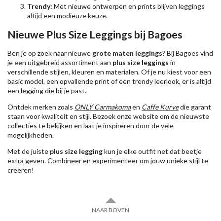
Trendy:
Met nieuwe ontwerpen en prints blijven leggings
altijd een modieuze keuze.
Nieuwe Plus Size Leggings bij Bagoes
Ben je op zoek naar nieuwe
grote maten leggings
? Bij Bagoes vind
je een uitgebreid assortiment aan
plus size leggings
in
verschillende stijlen, kleuren en materialen. Of je nu kiest voor een
basic model, een opvallende print of een trendy leerlook, er is altijd
een legging die bij je past.
Ontdek merken zoals
ONLY Carmakoma
en
Caffe Kurve
die garant
staan voor kwaliteit en stijl. Bezoek onze website om de nieuwste
collecties te bekijken en laat je inspireren door de vele
mogelijkheden.
Met de juiste
plus size legging
kun je elke outfit net dat beetje
extra geven. Combineer en experimenteer om jouw unieke stijl te
creëren!
NAAR BOVEN