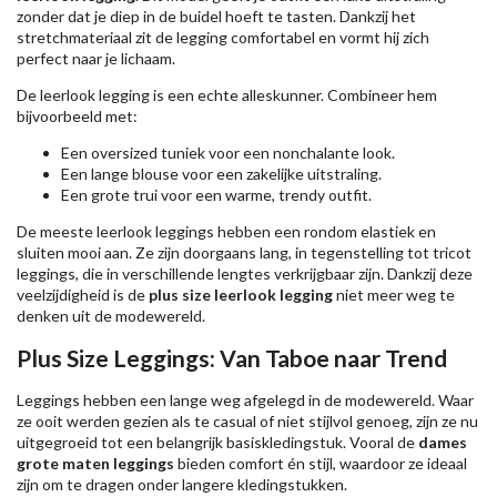
zonder dat je diep in de buidel hoeft te tasten. Dankzij het
stretchmateriaal zit de legging comfortabel en vormt hij zich
perfect naar je lichaam.
De leerlook legging is een echte alleskunner. Combineer hem
bijvoorbeeld met:
Een oversized tuniek voor een nonchalante look.
Een lange blouse voor een zakelijke uitstraling.
Een grote trui voor een warme, trendy outfit.
De meeste leerlook leggings hebben een rondom elastiek en
sluiten mooi aan. Ze zijn doorgaans lang, in tegenstelling tot tricot
leggings, die in verschillende lengtes verkrijgbaar zijn. Dankzij deze
veelzijdigheid is de
plus size leerlook legging
niet meer weg te
denken uit de modewereld.
Plus Size Leggings: Van Taboe naar Trend
Leggings hebben een lange weg afgelegd in de modewereld. Waar
ze ooit werden gezien als te casual of niet stijlvol genoeg, zijn ze nu
uitgegroeid tot een belangrijk basiskledingstuk. Vooral de
dames
grote maten leggings
bieden comfort én stijl, waardoor ze ideaal
zijn om te dragen onder langere kledingstukken.